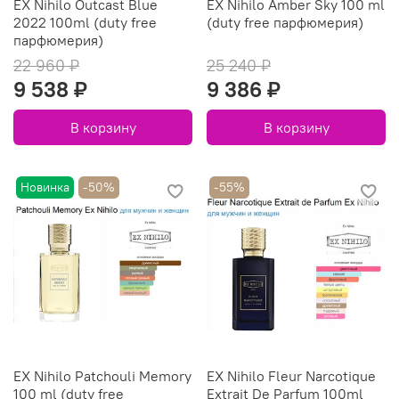
EX Nihilo Outcast Blue
EX Nihilo Amber Sky 100 ml
2022 100ml (duty free
(duty free парфюмерия)
парфюмерия)
22 960 ₽
25 240 ₽
9 538 ₽
9 386 ₽
В корзину
В корзину
Новинка
-50%
-55%
EX Nihilo Patchouli Memory
EX Nihilo Fleur Narcotique
100 ml (duty free
Extrait De Parfum 100ml