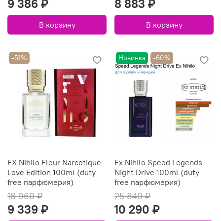
9 386 ₽
8 883 ₽
В корзину
В корзину
-51%
Новинка
-60%
EX Nihilo Fleur Narcotique
Ex Nihilo Speed Legends
Love Edition 100ml (duty
Night Drive 100ml (duty
free парфюмерия)
free парфюмерия)
18 960 ₽
25 840 ₽
9 339 ₽
10 290 ₽