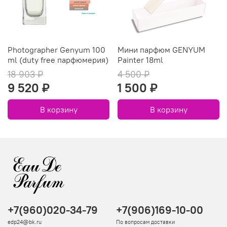
Photographer Genyum 100
Мини парфюм GENYUM
ml (duty free парфюмерия)
Painter 18ml
18 903 ₽
4 500 ₽
9 520 ₽
1 500 ₽
В корзину
В корзину
+7(960)020-34-79
+7(906)169-10-00
edp24@bk.ru
По вопросам доставки