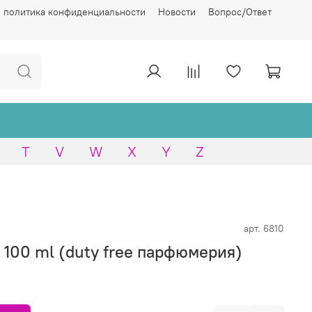
 политика конфиденциальности
Новости
Вопрос/Ответ
T
V
W
X
Y
Z
арт.
6810
100 ml (duty free парфюмерия)