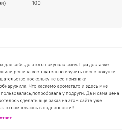
ая)
100
 для себя,до этого покупала сыну. При доставке
ешили,решила все тщательно изучить после покупки.
шательстве,поскольку не все признаки
обнаружила. Что касаемо аромата,то и здесь мне
 пользовалась,попробовала у подруги. Да и сама цена
 хотелось сделать ещё заказ на этом сайте уже
ак-то сомневаюсь в подленности!!
ответ