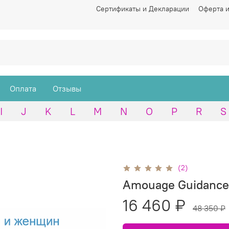
Сертификаты и Декларации
Оферта и
Оплата
Отзывы
I
J
K
L
M
N
O
P
R
S
(2)
Amouage Guidance 
16 460 ₽
48 350 ₽