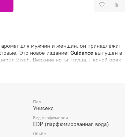
 аромат для мужчин и женщин, он принадлежит
ктовые. Это новое издание:
Guidance
выпущен в
entin Bisch. Верхние ноты: Груша, Лесной орех
ты: Османтус, Роза, Шафран и Жасмин Самбак;
аниль, Akigalawood, Серая амбра и Лабданум.
Пол
Унисекс
Вид парфюмерии
EDP (парфюмированная вода)
Объём