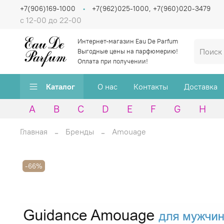
+7(906)169-1000
+7(962)025-1000, +7(960)020-3479
с 12-00 до 22-00
Интернет-магазин Eau De Parfum
Выгодные цены на парфюмерию!
Оплата при получении!
Каталог
О нас
Контакты
Доставка
A
B
C
D
E
F
G
H
Главная
Бренды
Amouage
-66%