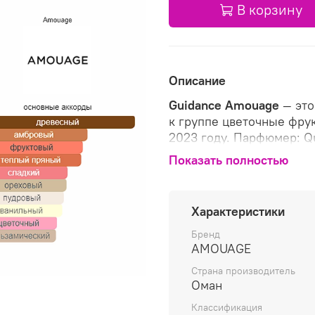
В корзину
Описание
Guidance
Amouage
— это
к группе цветочные фру
2023 году. Парфюмер: Qu
и Олибанум; средние но
Показать полностью
базовые ноты: Сандал, В
Характеристики
Бренд
AMOUAGE
Страна производитель
Оман
Классификация