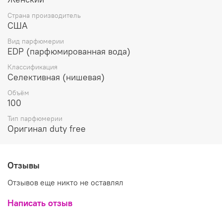
оттенками гималайского кедра и глубоким пряно-
хвойным аккордом величественного кипариса. Аромат
Страна производитель
Anna Sui Fantasia заключен в изумительный
США
дизайнерский флакон, стильно украшенный золотой
Вид парфюмерии
фигуркой единорога.
EDP (парфюмированная вода)
Классификация
Селективная (нишевая)
Объём
100
Тип парфюмерии
Оригинал duty free
Отзывы
Отзывов еще никто не оставлял
Написать отзыв