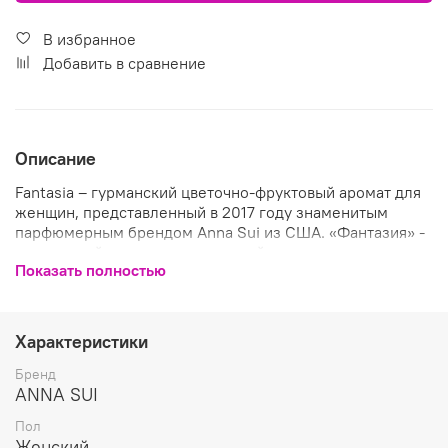
В избранное
Добавить в сравнение
Описание
Fantasia – гурманский цветочно-фруктовый аромат для
женщин, представленный в 2017 году знаменитым
парфюмерным брендом Anna Sui из США. «Фантазия» -
грациозный аромат, наполненный мечтами и
Показать полностью
романтикой, подарит новые искрящиеся краски, придав
дополнительный блеск и сексуальность вашему образу.
Аромат открывается свежими цитрусовыми нотами
сочной мякоти помело и пряно-специевыми оттенками
Характеристики
розового перца, которые мягко перемешаны в сердце
парфюма с красивыми душистыми цветочными нотами,
Бренд
вкусными фруктовыми оттенками спелых ягод малины и
ANNA SUI
сладкого пралине. Струящийся ненавязчивый шлейф
Пол
композиции сплетен благородными смолистыми
Женский