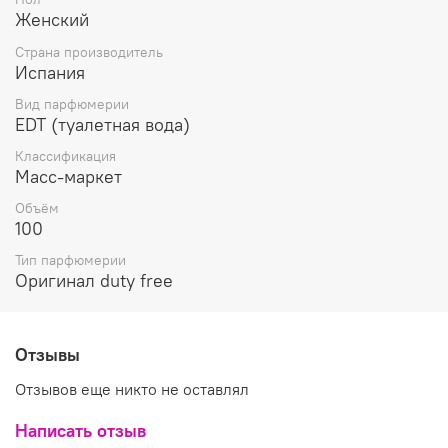
истинно восточный тонкий и волнующий аромат
Женский
содержит туалетная вода Armand Basi "In Red".
Туалетная вода Armand Basi "In Red" это сочетание
Страна производитель
фруктов цветов свежести и мускуса, нежность и
Испания
утончённость, лёгкость и улыбка.
Вид парфюмерии
EDT (туалетная вода)
Классификация
Масс-маркет
Объём
100
Тип парфюмерии
Оригинал duty free
Отзывы
Отзывов еще никто не оставлял
Написать отзыв