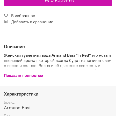
В избранное
Добавить в сравнение
Описание
Женская туалетная вода Armand Basi "In Red"
это новый
пьянящий аромат, который всегда будет напоминать вам
о весне и солнце. Весна и её цветение свежесть и
лёгкость это тот аромат который включает в себя
Показать полностью
женская туалетная вода Armand Basi "In Red".
Великолепные духи от всемирно известного дизайнера
Armand Basi позволяет цвести и пахнуть каждой
женщине. И не важно какое время года за окном,
Характеристики
весеннее или летнее настроение будет с вами стоит
вам купить женские духи в нашем интернет магазине
Бренд
парфюмерии, вы никогда не пожалеете, попробуйте
Armand Basi
Armand Basi "In Red". Истинно испанский страстный
Пол