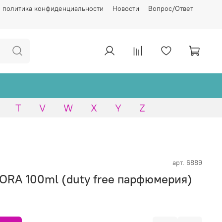
 политика конфиденциальности
Новости
Вопрос/Ответ
T
V
W
X
Y
Z
арт.
6889
AZORA 100ml (duty free парфюмерия)