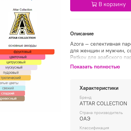
В корзину
Описание
Azora — селективная па
для женщин и мужчин, с
Petkov для арабского па
Величественный царски
Показать полностью
одноименному кораблю,
камнями, на котором ве
удивительные путешеств
Характеристики
цитрусовые аккорды бер
акцентом личи открываю
Бренд
ATTAR COLLECTION
душистыми оттенками со
белого страстного жасм
Страна производитель
букета. Чувственный вос
ОАЭ
мягко струится теплыми
Классификация