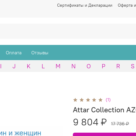
Сертификаты и Декларации
Оферта и
Оплата
Отзывы
I
J
K
L
M
N
O
P
R
S
(1)
Attar Collection 
9 804 ₽
17 736 ₽