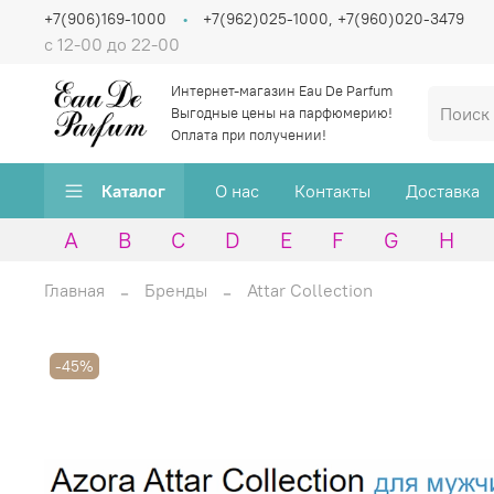
+7(906)169-1000
+7(962)025-1000, +7(960)020-3479
с 12-00 до 22-00
Интернет-магазин Eau De Parfum
Выгодные цены на парфюмерию!
Оплата при получении!
Каталог
О нас
Контакты
Доставка
A
B
C
D
E
F
G
H
Главная
Бренды
Attar Collection
-45%