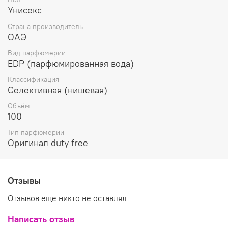
ягод открывается аромат, наполняясь в дальнейшем
Унисекс
развитие композиции роскошными цветочными
оттенками, фруктовыми нотами сливы и ягод черной
Страна производитель
смородины, воздушными сладкими акцентами взбитых
ОАЭ
сливок и теплым пряным аккордом меда. Нежный
Вид парфюмерии
чарующий шлейф парфюма Attar Collection Hayati
EDP (парфюмированная вода)
соткан из тончайших оттенков восточной пудровой
ванили, вкусными освежающими акцентами
Классификация
мороженого и чувственными мускусными оттенками.
Селективная (нишевая)
Объём
100
Тип парфюмерии
Оригинал duty free
Отзывы
Отзывов еще никто не оставлял
Написать отзыв