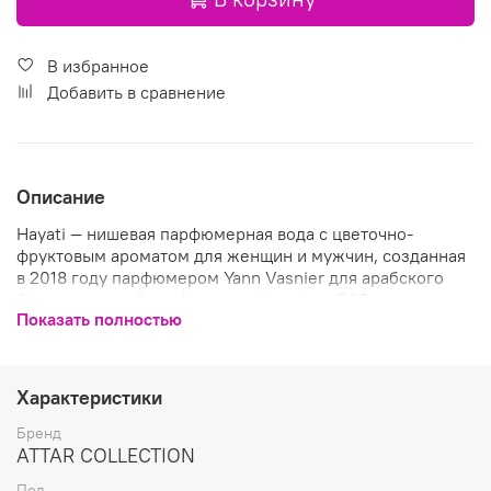
В избранное
Добавить в сравнение
Описание
Hayati — нишевая парфюмерная вода с цветочно-
фруктовым ароматом для женщин и мужчин, созданная
в 2018 году парфюмером Yann Vasnier для арабского
бренда элитной парфюмерии Hayati из ОАЭ.
Показать полностью
Роскошный, по-восточному богатый, соблазнительный
аромат Hayati (Жизнь) – радостная солнечная
композиция, которая дарит счастливое ощущение лета,
атмосферы насыщенной душистыми цветочными
Характеристики
ароматами и чарующим фруктовым коктейлем спелых
ягод и фруктов. Сочными сладкими нотами ягод
Бренд
малины, экзотическими солнечными аккордами ананаса
ATTAR COLLECTION
на душистом фоне соблазнительных спелых лесных
Пол