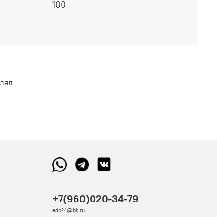
истерии. * Объем 100мл * Пол Женские * Тип
100
влял
+7(960)020-34-79
edp24@bk.ru