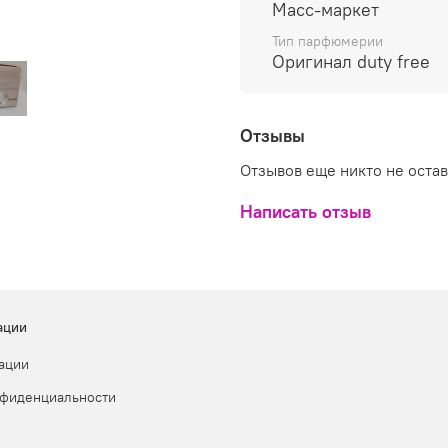
ароматом экзотической в
Масс-маркет
EDP * Вес 400
Тип парфюмерии
Оригинал duty free
Отзывы
Отзывов еще никто не оста
Написать отзыв
ации
ации
нфиденциальности