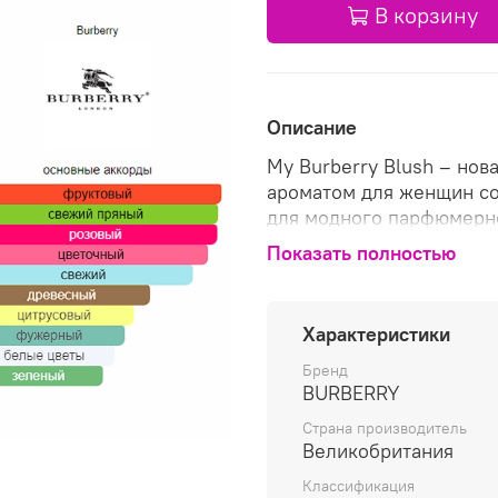
В корзину
Описание
My Burberry Blush – но
ароматом для женщин соз
для модного парфюмерно
Невероятно легкий возд
Показать полностью
атмосферой весенних цв
теплая сиреневая дымка 
зеленых сочных листьев
Характеристики
сочные фруктовые цитру
сладкого граната открыв
Бренд
BURBERRY
нежными душистыми нота
сладкой герани на дерз
Страна производитель
ненавязчивый шлейф пар
Великобритания
пьянящими соблазнител
Классификация