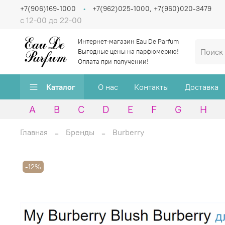
+7(906)169-1000
+7(962)025-1000, +7(960)020-3479
с 12-00 до 22-00
Интернет-магазин Eau De Parfum
Выгодные цены на парфюмерию!
Оплата при получении!
Каталог
О нас
Контакты
Доставка
A
B
C
D
E
F
G
H
Главная
Бренды
Burberry
-12%