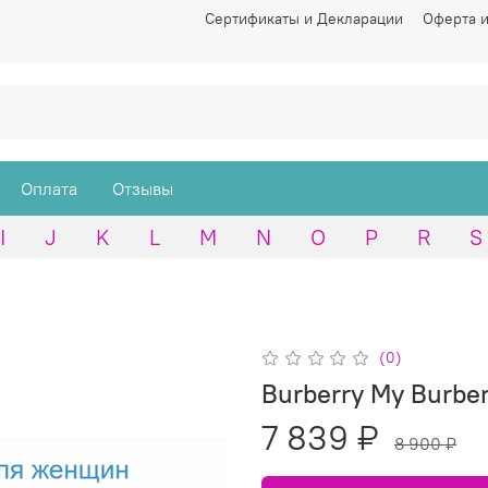
Сертификаты и Декларации
Оферта и
Оплата
Отзывы
I
J
K
L
M
N
O
P
R
S
(0)
Burberry My Burbe
7 839 ₽
8 900 ₽