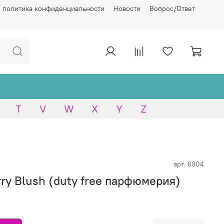
 политика конфиденциальности
Новости
Вопрос/Ответ
T
V
W
X
Y
Z
арт.
6904
rry Blush (duty free парфюмерия)