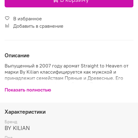
В избранное
Добавить в сравнение
Описание
Выпущенный в 2007 году аромат Straight to Heaven от
марки By Kilian классифицируется как мужской и
принадлежит семействам Пряные и Древесные. Его
автором является парфюмер Сидони Лансессёр.
Показать полностью
Straight to Heaven входит в коллекцию L'œuvre Noire.
Композицию составляют следующие ноты и аккорды:
Мускатный орех, Мускус, Пачули, Ром, Сухофрукты,
Ваниль и Жасмин
Характеристики
Бренд
BY KILIAN
Пол