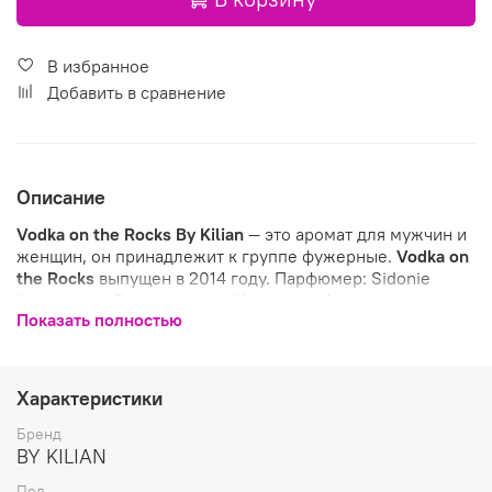
В избранное
Добавить в сравнение
Описание
Vodka on the Rocks
By Kilian
— это аромат для мужчин и
женщин, он принадлежит к группе фужерные.
Vodka on
the Rocks
выпущен в 2014 году. Парфюмер: Sidonie
Lancesseur. Верхние ноты: Кориандр, Альдегиды и
Показать полностью
Кардамон; средние ноты: Ревень, Ландыш и Розовая
роза; базовые ноты: Ambroxan, Дубовый мох и Сандал.
Характеристики
Бренд
BY KILIAN
Пол