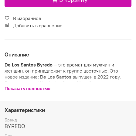
В избранное
Добавить в сравнение
Описание
De Los Santos
Byredo
— это аромат для мужчин и
женщин, он принадлежит к группе цветочные. Это
новое издание:
De Los Santos
выпущен в 2022 году.
Верхние ноты: Шалфей и Слива Мирабель; средние
Показать полностью
ноты: Корень ириса и Ладанник критский; базовые ноты:
Олибанум, Мускус и Ambroxan.
Характеристики
Бренд
BYREDO
Пол