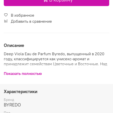
В избранное
Добавить в сравнение
Описание
Deep Viola Eau de Parfum Byredo, выпущенный в 2020
году, классифицируется как унисекс-аромат и
принадлежит семействам Цветочные и Восточные. Над
ним работал креативный директор Бен Горхэм. Состав
Показать полностью
композиции Бергамот, Дягиль (ангелика) и Шафран
образуют стартовый аккорд композиции, в сердце ─
Фиалка, Ирис и Кожаный аккорд; базу составляют
Ладан, Уд и Ваниль. * Объем 100мл * Пол Унисекс * Тип
Характеристики
EDP * Вес 400
Бренд
BYREDO
Пол