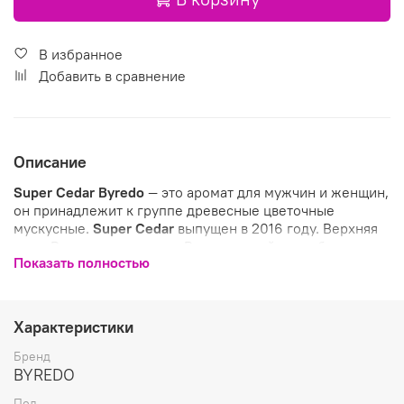
В избранное
Добавить в сравнение
Описание
Super Cedar
Byredo
— это аромат для мужчин и женщин,
он принадлежит к группе древесные цветочные
мускусные.
Super Cedar
выпущен в 2016 году. Верхняя
нота: Роза; средняя нота: Вирджинский кедр; базовые
Показать полностью
ноты: Ветивер и Мускус.
Характеристики
Бренд
BYREDO
Пол