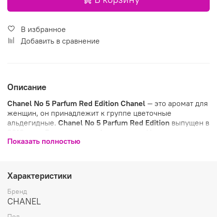
В избранное
Добавить в сравнение
Описание
Chanel No 5 Parfum Red Edition
Chanel
— это аромат для
женщин, он принадлежит к группе цветочные
альдегидные.
Chanel No 5 Parfum Red Edition
выпущен в
2018 году. Верхние ноты: Альдегиды и Нероли;
Показать полностью
средние ноты: Жасмин и Майская роза;
базовая нота: Древесные ноты.
Характеристики
Бренд
CHANEL
Пол