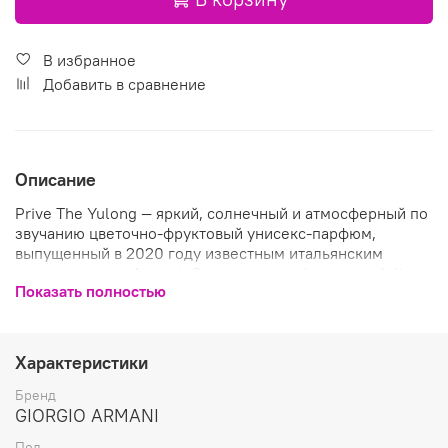
В избранное
Добавить в сравнение
Описание
Prive The Yulong — яркий, солнечный и атмосферный по
звучанию цветочно-фруктовый унисекс-парфюм,
выпущенный в 2020 году известным итальянским
модным домом Armani. Созданная парфюмером Julie
Показать полностью
Masse ароматическая композиция построена на
уникальной встрече граней и природных контрастов
зеленого чая и черного чая, приглашающей в
ольфакторное путешествие по горам Юлонг китайской
Характеристики
провинции Юньнань, которые известны своими
чайными плантациями. В верхнем аккорде парфюм
Бренд
взрывается цитрусовой свежестью сладкого
GIORGIO ARMANI
солнечного мандарина и петитгрейна, подчеркнутой
Пол