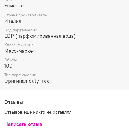
горьковато-цитрусовыми оттенками кардамона. В
Унисекс
сердце композиции черный чай привносит дымные
грани, зеленый чай демонстрирует почти древесный
Страна производитель
запах, идеально сочетаясь с пьянящими цветочными
Италия
нотами жасмина и апельсинового цвета, рождая аккорд
Вид парфюмерии
свежести и жизненной энергии. Дымно-цветочные ноты
EDP (парфюмированная вода)
центрального аккорда растворяются в мягких влажно-
землистых оттенках ветивера, пряно-пудровых нюансах
Классификация
ириса и чуть смолистых акцентах янтаря.
Масс-маркет
Объём
100
Тип парфюмерии
Оригинал duty free
Отзывы
Отзывов еще никто не оставлял
Написать отзыв