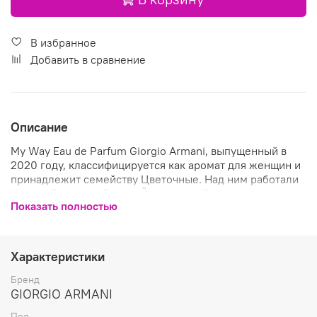
В избранное
Добавить в сравнение
Описание
My Way Eau de Parfum Giorgio Armani, выпущенный в
2020 году, классифицируется как аромат для женщин и
принадлежит семейству Цветочные. Над ним работали
Карлос Бенаим и Брюно Йованович. Состав композиции
Показать полностью
Апельсиновый цвет (флердоранж) и Бергамот образуют
стартовый аккорд композиции, в сердце ─ Тубероза и
Жасмин; базу составляют Мускус (белый мускус), Кедр
и Мадагаскарская ваниль.
Характеристики
Бренд
GIORGIO ARMANI
Пол