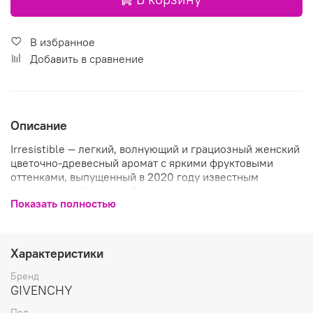
В избранное
Добавить в сравнение
Описание
Irresistible — легкий, волнующий и грациозный женский
цветочно-древесный аромат с яркими фруктовыми
оттенками, выпущенный в 2020 году известным
французским брендом Givenchy. Ароматическая
Показать полностью
композиция построена на контрасте между двумя
противоположностями — солнечным цветочным
аккордом розы и теплой сияющей нотой светлого
дерева. Лаконичный флакон с гранеными гранями —
Характеристики
само воплощение изящества и стиля.
Бренд
Звучание ароматической композиции начинается с
GIVENCHY
волшебной сладости медовой груши и нежного чуть
Пол