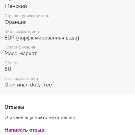
смолистого сияния амбретты. Затем им на смену
Женский
приходит шелковисто-пряный аромат розы и дымно-
пудровый запах ириса. А завершает звучание парфюма
Страна производитель
хвойно-дымный запах вирджинского кедра и мягкие,
Франция
волнующий мускусные полутона
Вид парфюмерии
EDP (парфюмированная вода)
Классификация
Масс-маркет
Объём
80
Тип парфюмерии
Оригинал duty free
Отзывы
Отзывов еще никто не оставлял
Написать отзыв