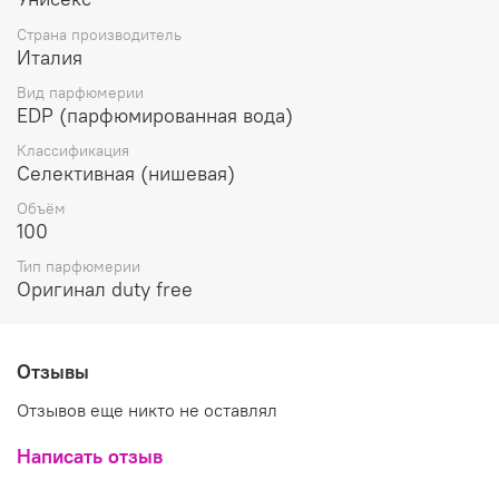
В парфюме Dr. Gritti Rebrode сверкающая свежесть
Страна производитель
цитрусов подчеркнута сочной энергией красных
Италия
фруктов, а великолепный цветочный букет окутан
страстной вуалью амбровых и древесно-ванильных
Вид парфюмерии
оттенков, которым союз мускуса и мха, усиливающий
EDP (парфюмированная вода)
глубину звучания аромата, придает сладострастного и
немного старомодного шика.
Классификация
Селективная (нишевая)
Верхние ноты: лимон, мандарин, фруктовые ноты;
Объём
Средние ноты: цветочные ноты, мараку́йя, амбра;
100
Базовые ноты: пачули, древесные ноты, ваниль,
мускус, мох.
Тип парфюмерии
Оригинал duty free
Отзывы
Отзывов еще никто не оставлял
Написать отзыв