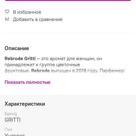
В избранное
Добавить в сравнение
Описание
Rebrode
Gritti
— это аромат для женщин, он
принадлежит к группе цветочные
фруктовые.
Rebrode
выпущен в 2018 году. Парфюмер:
Luca Gritti. Верхние ноты: Фруктовые ноты, Лимон,
Показать полностью
Мандарин и Красные ягоды; средние ноты: Маракуйя,
Цветочные ноты и Амбра; базовые ноты: Мускус,
Древесные ноты, Ваниль и Пачули.
Характеристики
Бренд
Бренд Gritti представил новую коллекцию, "одетую" в
GRITTI
белый цвет - Bra Series, в которую вошли три аромата -
Chantilly, Macrame и Rebrode.
Пол
Унисекс