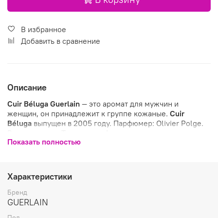
В избранное
Добавить в сравнение
Описание
Cuir Béluga
Guerlain
— это аромат для мужчин и
женщин, он принадлежит к группе кожаные.
Cuir
Béluga
выпущен в 2005 году. Парфюмер: Olivier Polge.
Верхние ноты: Танжерин и Альдегиды; средние ноты:
Показать полностью
Бессмертник и Пачули; базовые ноты: Ваниль, Замша,
Гелиотроп и Амбра.
Характеристики
Бренд
GUERLAIN
Пол