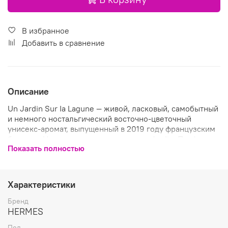
В избранное
Добавить в сравнение
Описание
Un Jardin Sur Ia Lagune — живой, ласковый, самобытный
и немного ностальгический восточно-цветочный
унисекс-аромат, выпущенный в 2019 году французским
брендом Hermes в рамках коллекции Jardin. Парфюм
Показать полностью
словно приглашает в Венецию, раскрывая магию
прекрасного каменного города, купающегося в водах
бесчисленных каналов.
Характеристики
Созданная парфюмером Кристианом Нагалем
ароматическая композиция легко и непринужденно
Бренд
сплетает цветочный ноты ванильно-лимонной
HERMES
магнолии, пряной лилии и душистого голосемянника с
Пол