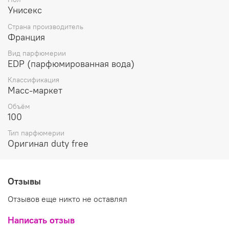
горьковато-солеными оттенками морского бриза и
Унисекс
древесными нюансами, своим волшебным звучанием
создавая иллюзию прогулки по таинственного саду,
Страна производитель
который английский некогда лорд построил на воде
Франция
внутри лагуны в Венеции.
Вид парфюмерии
EDP (парфюмированная вода)
Классификация
Масс-маркет
Объём
100
Тип парфюмерии
Оригинал duty free
Отзывы
Отзывов еще никто не оставлял
Написать отзыв