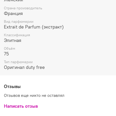
иланга (природного афродизиака) и согревающими
специевыми аккордами пряного душистого черного
Страна производитель
перца открывается аромат, сплетаясь в центре
Франция
пирамидки композиции с чарующим цветочным дуэтом
солнечного элегантного нарцисса, пьянящей
Вид парфюмерии
бархатисто-пряной медовой индейской розы и
Extrait de Parfum (экстракт)
страстного белого жасмина. Восточно-пряные ноты
Классификация
магического пачули, чувственные мускусные оттенки и
Элитная
сладко-пряные жженые аккорды экзотического
коричневого сахара гармонично завершают аромат
Объём
Haute Fragrance Company Golden Fever.
75
Тип парфюмерии
Оригинал duty free
Отзывы
Отзывов еще никто не оставлял
Написать отзыв