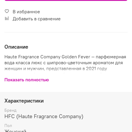
В избранное
Добавить в сравнение
Описание
Haute Fragrance Company Golden Fever — парфюмерная
вода класса люкс с шипрово-цветочным ароматом для
женщин и мужчин, представленная в 2021 году
знаменитым французским брендом нишевой
Показать полностью
парфюмерии Haute Fragrance Company. Роскошный и
богатый аромат Golden Fever вдохновлен
американским периодом «золотой лихорадки»,
быстрого обогащения, удачей и везением, что нашло
Характеристики
отображение в оформлении флакона духов в виде
образа «колеса фортуны» и солнца.
Бренд
HFC (Haute Fragrance Company)
Чистыми и изысканными зелеными акцентами
Пол
гальбанума, чувственным запахом белых цветов иланг-
Женский