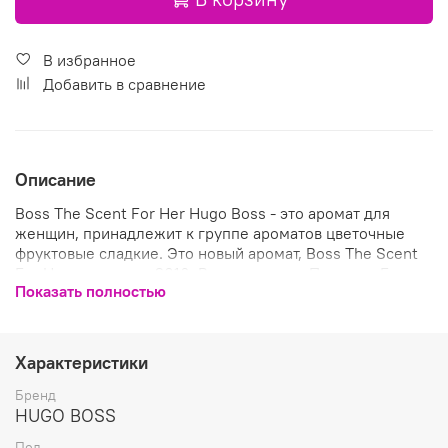
В избранное
Добавить в сравнение
Описание
Boss The Scent For Her Hugo Boss - это аромат для
женщин, принадлежит к группе ароматов цветочные
фруктовые сладкие. Это новый аромат, Boss The Scent
For Her выпущен в 2016. Верхние ноты: Персик и Белая
Показать полностью
фрезия; нота сердца: Османтус; базовая нота: Какао. *
Объем 100мл * Пол Женские * Тип EDP * Вес 350 * Год
выпуска 2016
Характеристики
Бренд
HUGO BOSS
Пол