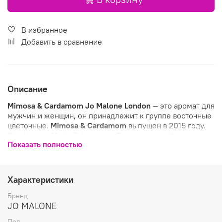
В избранное
Добавить в сравнение
Описание
Mimosa & Cardamom
Jo Malone London
— это аромат для
мужчин и женщин, он принадлежит к группе восточные
цветочные.
Mimosa & Cardamom
выпущен в 2015 году.
Парфюмер: Marie Salamagne. Верхняя нота: Кардамон;
Показать полностью
средняя нота: Мимоза; базовая нота: Бобы тонка.
Характеристики
Бренд
JO MALONE
Пол