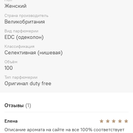
чей аромат соединяется с пряно-медовым запахом
Женский
цветущего апельсинового дерева и окутывается
ароматом свежей зелени листьев магнолии. Завершает
Страна производитель
звучание пафюма мягкий, бархатистый ароматический
Великобритания
шлейф, сотканный их пряно-сливочного сандала и
Вид парфюмерии
утоненного, чуть смолистого янтаря.
EDC (одеколон)
Классификация
Селективная (нишевая)
Объём
100
Тип парфюмерии
Оригинал duty free
Отзывы
(1)
Елена
Описание аромата на сайте на все 100% соответствует