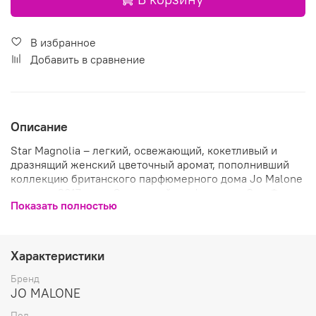
В избранное
Добавить в сравнение
Описание
Star Magnolia – легкий, освежающий, кокетливый и
дразнящий женский цветочный аромат, пополнивший
коллекцию британского парфюмерного дома Jo Malone
в начале 2017 года. Созданный парфюмером Энн Флипо
Показать полностью
парфюм с названием «Звезда магнолия» дарит
игристый аромат белых цветов, очаровывающих своим
волнующим весенним звучанием. В верхнем аккорде
парфюм дарит тонкую цитрусовую свежесть солнечного
Характеристики
лимона, прохладу сочных листьев шисо и поцелуй
бархатисто-пряного имбиря. На смену свежести
Бренд
вступительных нот приходит утонченный ванильно-
JO MALONE
лимонный запах белоснежной звездчатой магнолии,
Пол