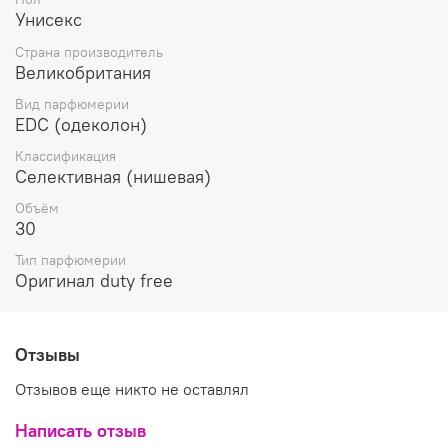
амбретты, горьковатым ароматом морской соли и
Унисекс
запахом красных морских водорослей, которые так
часто морские приливы оставляют на английских
Страна производитель
пляжах, теплым, пряным мускатным шалфеем и
Великобритания
игристой, чуть терпкой свежестью грейпфрута.
Вид парфюмерии
EDC (одеколон)
Классификация
Селективная (нишевая)
Объём
30
Тип парфюмерии
Оригинал duty free
Отзывы
Отзывов еще никто не оставлял
Написать отзыв