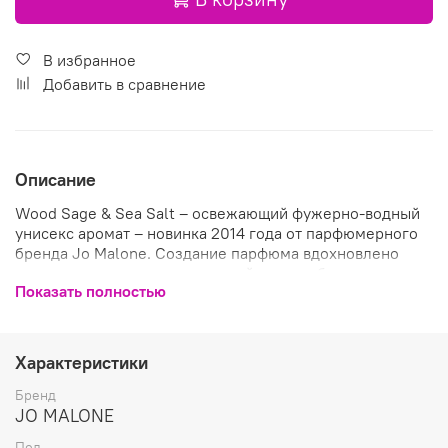
В избранное
Добавить в сравнение
Описание
Wood Sage & Sea Salt – освежающий фужерно-водный
унисекс аромат – новинка 2014 года от парфюмерного
бренда Jo Malone. Создание парфюма вдохновлено
изумительным ароматом английского побережья -
Показать полностью
дождливого, ветреного, с могучими скалами и
огромными волнами, наполняющими воздух солеными
брызгами, и пряным ароматом растущего на берегу
шалфея. Этот уникальный запах, свежий и очень
Характеристики
естественный, парфюмеры попытались воссоздать в
парфюме, что бы он даже в городе напоминал о
Бренд
волшебных запахах дикого побережья. Композиция
JO MALONE
звучат нежными, пряно-мускусными аккордами семян
Пол