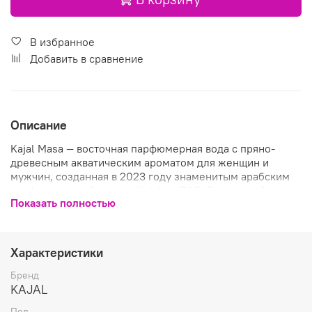
В избранное
Добавить в сравнение
Описание
Kajal Masa — восточная парфюмерная вода с пряно-
древесным акватическим ароматом для женщин и
мужчин, созданная в 2023 году знаменитым арабским
парфюмерным брендом Kajal из ОАЭ. Роскошный,
Показать полностью
сияющий и возвышенный аромат Masa (название
единственного в своем роде алмаза) — это воплощение
драгоценного сияния бриллиантов, которые по
восточной мифологии олицетворяют чистоту, вечную
Характеристики
любовь и стойкость.
Бренд
Аромат открывается острым пряным аккордом имбиря и
KAJAL
ярким свежим цитрусовым дуэтом бергамота и
Пол