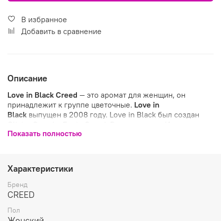
В избранное
Добавить в сравнение
Описание
Love in Black
Creed
— это аромат для женщин, он
принадлежит к группе цветочные.
Love in
Black
выпущен в 2008 году. Love in Black был создан
Olivier Creed и Erwin Creed. Верхние ноты: Итальянская
Показать полностью
фиалка, Вирджинский кедр и Полевые цветы; средние
ноты: Ирис, Мускус и Гвоздика (пряность); базовые
ноты: Черная смородина и Болгарская роза.
Характеристики
Бренд
CREED
Пол
Женский