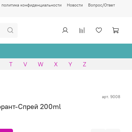
 политика конфиденциальности
Новости
Вопрос/Ответ
T
V
W
X
Y
Z
арт.
9008
орант-Спрей 200ml