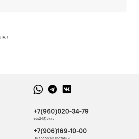
влял
+7(960)020-34-79
edp24@bk.ru
+7(906)169-10-00
По вопросам доставки