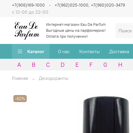
+7(906)169-1000
+7(962)025-1000, +7(960)020-3479
с 12-00 до 22-00
Интернет-магазин Eau De Parfum
Выгодные цены на парфюмерию!
Оплата при получении!
Каталог
О нас
Контакты
Доставка
A
B
C
D
E
F
G
H
Главная
Дезодоранты
-62%