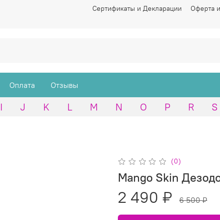
Сертификаты и Декларации
Оферта и
Оплата
Отзывы
I
J
K
L
M
N
O
P
R
S
(0)
Mango Skin Дезод
2 490 ₽
6 500 ₽