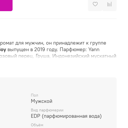
ромат для мужчин, он принадлежит к группе
Boy
выпущен в 2019 году. Парфюмер: Yann
 Розовый перец, Груша, Индонезийский мускатный
 средние ноты: Роза, Гвоздика (пряность),
 ноты: Ветивер, Кашмеран, Сандал, Sylkolide и
Пол
Мужской
Вид парфюмерии
EDP (парфюмированная вода)
Объём