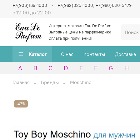
+7(906)169-1000
+7(962)025-1000, +7(960)020-3479
с 12-00 до 22-00
Интернет-магазин Eau De Parfum
Выгодные цены на парфюмерию!
Оплата при получении!
Каталог
О нас
Контакты
Доставка
A
B
C
D
E
F
G
H
Главная
Бренды
Moschino
-47%