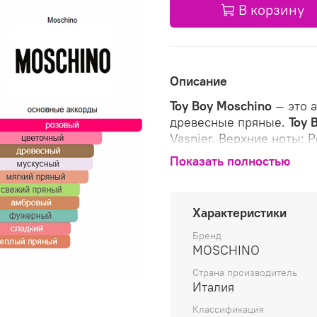
В корзину
Описание
Toy Boy
Moschino
— это а
древесные пряные.
Toy 
Vasnier. Верхние ноты:
орех, Элеми и Бергамот;
Показать полностью
Магнолия и Лен; базовые
Амбра.
Характеристики
Бренд
MOSCHINO
Страна производитель
Италия
Классификация