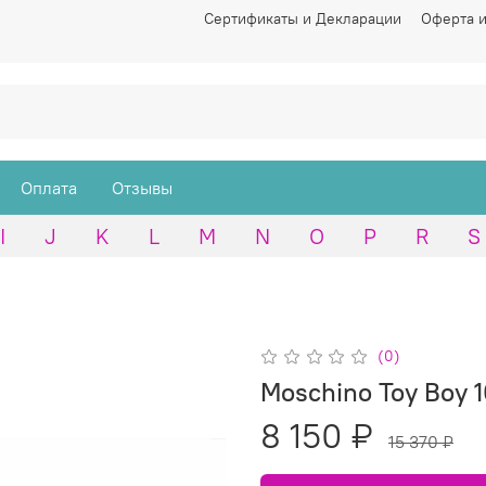
Сертификаты и Декларации
Оферта и
Оплата
Отзывы
I
J
K
L
M
N
O
P
R
S
(0)
Moschino Toy Boy 
8 150 ₽
15 370 ₽