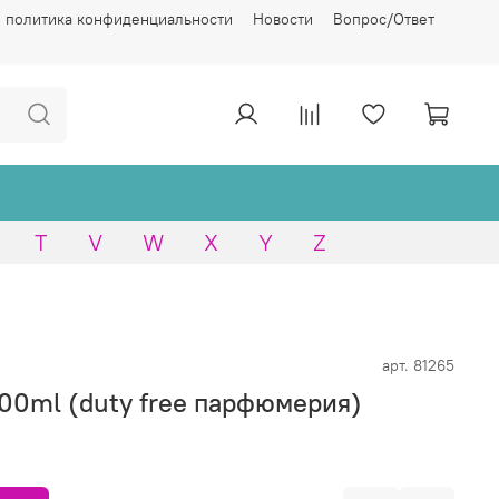
 политика конфиденциальности
Новости
Вопрос/Ответ
T
V
W
X
Y
Z
арт.
81265
100ml (duty free парфюмерия)