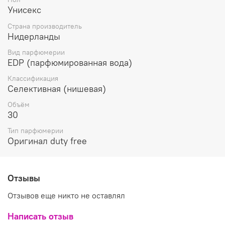
Уникальная композиция парфюма держится в секрете,
Унисекс
но главным ингредиентом аромата является невероятно
притягательный изысканный запах белых цветов
Страна производитель
жасмина в окружении благородных древесных и
Нидерланды
чувственных нежных мускусных оттенков.
Вид парфюмерии
Аромат Nasomatto Nudiflorum заключен в элегантный
EDP (парфюмированная вода)
дизайнерский флакон, украшенный крышечкой из
Классификация
натурального дерева.
Селективная (нишевая)
Объём
30
Тип парфюмерии
Оригинал duty free
Отзывы
Отзывов еще никто не оставлял
Написать отзыв