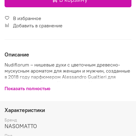
В избранное
Добавить в сравнение
Описание
Nudiflorum – нишевые духи с цветочным древесно-
мускусным ароматом для женщин и мужчин, созданные
в 2018 году парфюмером Alessandro Gualtieri для
парфюмерного бренда Nasomatto из Нидерландов.
Показать полностью
Пьянящий, чувственный парфюм Nudiflorum
(Обнаженный цветок) – аромат любви и нежности,
невероятная романтическая мелодия, облаченная в
ароматическую утонченную оболочку, пронизанную
Характеристики
страстью, желанием и дарящую удивительные
эмоциональные ощущения; легчайшее прикосновение
Бренд
к чему- то прекрасному и непознанному.
NASOMATTO
Пол