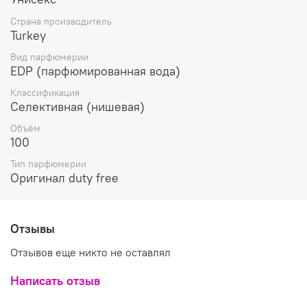
медовой розы и белого изысканного жасмина, теплым
аккордом смолянистой древесины белого кедра,
Страна производитель
вкусными фруктовыми оттенками сладких спелых ягод
Turkey
малины и сочных душистых плодов сливы.
Притягательный шлейф парфюма Nishane Vain & Naive
Вид парфюмерии
насыщен древесными оттенками сандала, смолянисто-
EDP (парфюмированная вода)
сладким аккордом бензоина, сладковато-горькими
Классификация
нотами семян экзотических бобов тонка, освежающей
Селективная (нишевая)
амбры и терпковато-пряными аккордами листьев
пачули
Объём
100
Тип парфюмерии
Оригинал duty free
Отзывы
Отзывов еще никто не оставлял
Написать отзыв