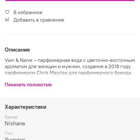
В избранное
Добавить в сравнение
Описание
Vain & Naive – парфюмерная вода с цветочно-восточным
ароматом для женщин и мужчин, создання в 2018 году
парфюмером Chris Maurise для парфюмерного бренда
Nishane из Турции. Невероятно красивый чарующий
Показать полностью
аромат Vain & Naive назван в честь волшебного цветка,
которым восхищался герой бессмертного
произведения, философской сказки, «Маленький
принц» Антуана де Сент-Экзюпери.
Характеристики
Солнечный яркий аромат открывается свежими
Бренд
сочными цитрусовыми оттенками бергамота и
Nishane
апельсина, которые страстно сплетаются в «сердце»
Пол
композиции с цветочными нотами бархатисто-пряной
Унисекс