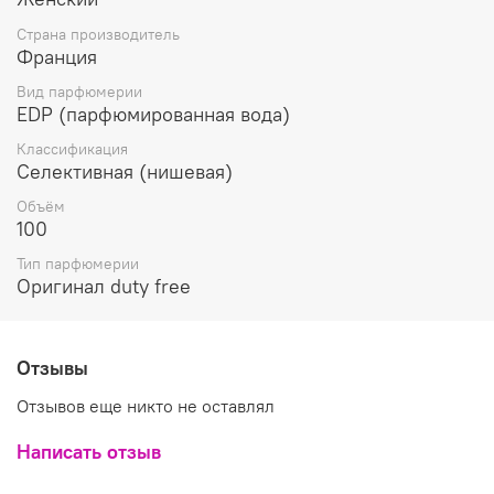
наполняют ноты водяной лилии, розы и иланг-иланга.
Завершают композицию базовые аккорды, включающие
Страна производитель
в свой состав мускус, ваниль и древесные ноты.
Франция
Вид парфюмерии
EDP (парфюмированная вода)
Классификация
Селективная (нишевая)
Объём
100
Тип парфюмерии
Оригинал duty free
Отзывы
Отзывов еще никто не оставлял
Написать отзыв