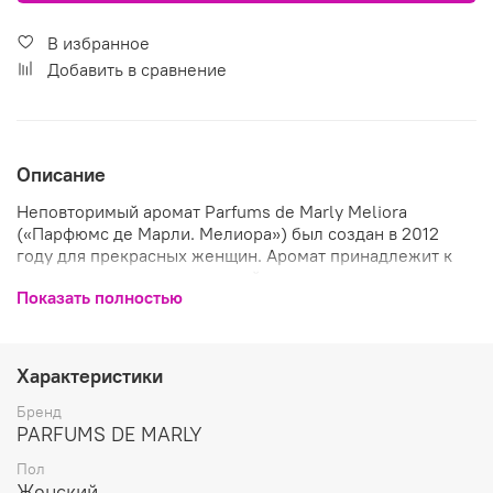
В избранное
Добавить в сравнение
Описание
Неповторимый аромат Parfums de Marly Meliora
(«Парфюмс де Марли. Мелиора») был создан в 2012
году для прекрасных женщин. Аромат принадлежит к
яркому и чувственному семейству восточных ароматов.
Показать полностью
Парфюм назван в честь мифической лошади, которой
поклонялись древние. Парфюмерная композиция
заряжает своих обладательниц оптимизмом, отражает
непринужденную обстановку веселья и беззаботности.
Характеристики
Также в этой коллекции нишевой парфюмерии вас ждет
еще один женский аромат Parfums de Marly Safanad.
Бренд
Композицию аромата Parfums de Marly Meliora
PARFUMS DE MARLY
открывают верхние аккорды наполненные запахом
Пол
малины и черной смородины. Сердце аромата
Женский