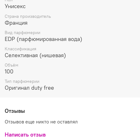
стиль, шарм и утончённый вкус романтичной дамы или
Унисекс
стильного джентльмена. Оставляя тёплые волны пряной
Страна производитель
ванили, парфюм вдохновляет окружающих на любовь и
Франция
пробуждает чувство прекрасного.
Вид парфюмерии
Пол -
Унисекс
EDP (парфюмированная вода)
Год создания -
2013
Верхние ноты -
Малина
Классификация
Средние ноты -
Какао, Трюфель, Роза
Селективная (нишевая)
Базовые ноты -
Амбра, Ветивер, Мускус
Объём
Парфюмер -
Pierre Guillaume
100
Страна -
Франция
Тип парфюмерии
Оригинал duty free
Отзывы
Отзывов еще никто не оставлял
Написать отзыв