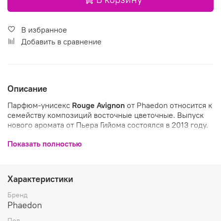
В избранное
Добавить в сравнение
Описание
Парфюм-унисекс
Rouge Avignon
от Phaedon относится к
семейству композиций восточные цветочные. Выпуск
нового аромата от Пьера Гийома состоялся в 2013 году.
Ароматная симфония величественно раскрывается
Показать полностью
нотами иланг-иланга и сладостной малины,
переливаясь сердечными аккордами какао, трюфеля и
дерева Хиноки. Изысканная база представлена
Характеристики
оттенками соблазнительного мускуса, прохладного
ветивера, благородного сандала и чувственной амбры.
Бренд
Phaedon
Сладкий цветочный аромат рекомендуется для ношения
тёплыми летними вечерами. Он изящно подчеркнёт
Пол