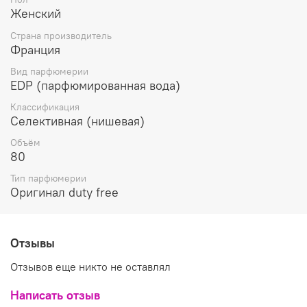
цветочного трио белой магнолии, османтуса и медового
Женский
пиона. Центр композиции Plume Impression Art
Nouveau характерен цветочными нотами чарующего
Страна производитель
османтуса, пьянящей бархатисто-пряной розы и белого
Франция
страстного жасмина, которые сплетаются в шлейфе
аромата с чувственными мускусными оттенками,
Вид парфюмерии
древесно-земляными акцентами ветивера, восточными
EDP (парфюмированная вода)
пряными нотами пачули и тонким освежающим запахом
Классификация
драгоценной амбры.
Селективная (нишевая)
Объём
80
Тип парфюмерии
Оригинал duty free
Отзывы
Отзывов еще никто не оставлял
Написать отзыв