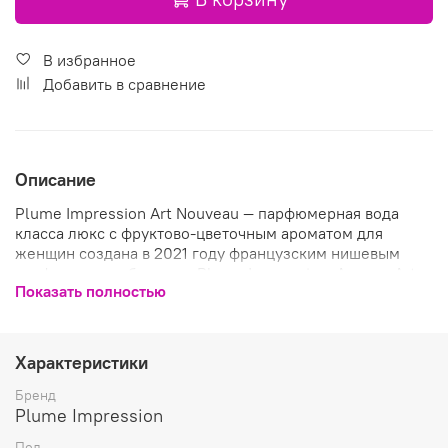
В избранное
Добавить в сравнение
Описание
Plume Impression Art Nouveau — парфюмерная вода
класса люкс с фруктово-цветочным ароматом для
женщин создана в 2021 году французским нишевым
парфюмерным брендом Plume Impression. Аромат Art
Показать полностью
Nouveau — один из шести парфюмов коллекции бренда,
вдохновленной двойственным свойством перышка
(эмблемой парфюмерной коллекции), его легкостью и
прочностью, свободой и постоянством.
Характеристики
Аромат открывается сладостным сочетанием вкусных
Бренд
сладких терпковато-пряных фруктовых аккордов
Plume Impression
спелых ягод черной смородины и изысканного
Пол