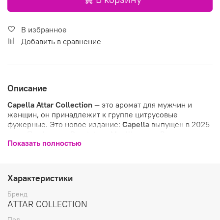
В избранное
Добавить в сравнение
Описание
Capella
Attar Collection
— это аромат для мужчин и
женщин, он принадлежит к группе цитрусовые
фужерные. Это новое издание:
Capella
выпущен в 2025
году. Парфюмер: Dominique Moellhausen. Верхние ноты:
Показать полностью
Чай, Бергамот и Жасмин; средние ноты: Белый перец и
Ветивер; базовые ноты: Цитрусы и Амбра.
Характеристики
Бренд
ATTAR COLLECTION
Пол