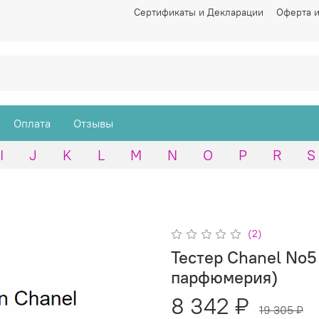
Сертификаты и Декларации
Оферта и
Оплата
Отзывы
I
J
K
L
M
N
O
P
R
S
(2)
Тестер Chanel No5 
парфюмерия)
8 342 ₽
19 305 ₽