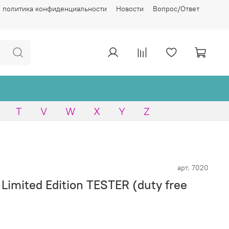
 политика конфиденциальности
Новости
Вопрос/Ответ
T
V
W
X
Y
Z
арт.
7020
Limited Edition TESTER (duty free