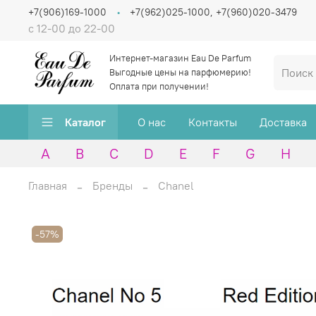
+7(906)169-1000
+7(962)025-1000, +7(960)020-3479
с 12-00 до 22-00
Интернет-магазин Eau De Parfum
Выгодные цены на парфюмерию!
Оплата при получении!
Каталог
О нас
Контакты
Доставка
A
B
C
D
E
F
G
H
Главная
Бренды
Chanel
-57%