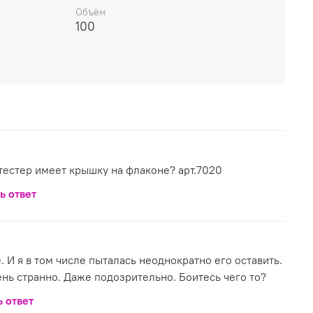
а женщины блистают роскошными вечерними
Объём
чудесными сверкающими драгоценными
100
тестер имеет крышку на флаконе? арт.7020
ь ответ
 И я в том числе пыталась неоднократно его оставить.
ень странно. Даже подозрительно. Боитесь чего то?
ь ответ