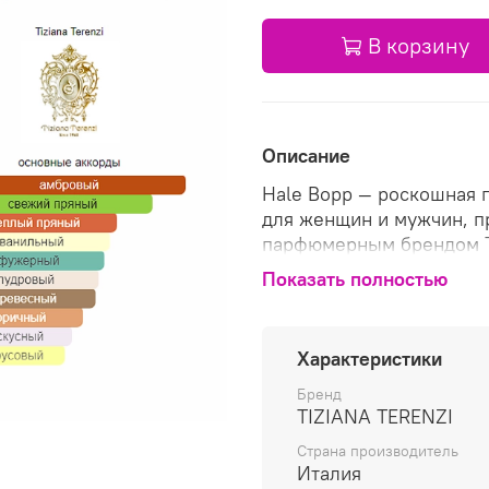
В корзину
Описание
Hale Bopp — роскошная 
для женщин и мужчин, п
парфюмерным брендом Ti
чувственный парфюм — 
Показать полностью
оригинальным взглядом 
ароматы знаменитого бр
лимона, пряными нотами
Характеристики
запахом эфирного масла
насыщаясь в «сердце» 
Бренд
TIZIANA TERENZI
притягательным сочетан
магического пачули и з
Страна производитель
мягко струится теплыми
Италия