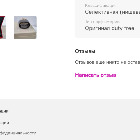
экзотического сандала,
Классификация
древесно-бальзамически
Селективная (нишев
Тип парфюмерии
Оригинал duty free
Отзывы
Отзывов еще никто не оста
Написать отзыв
ации
ации
нфиденциальности