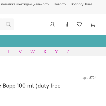
 политика конфиденциальности
Новости
Вопрос/Ответ
T
V
W
X
Y
Z
арт.
8724
e Bopp 100 ml (duty free