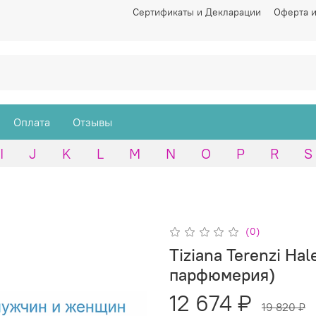
Сертификаты и Декларации
Оферта и
Оплата
Отзывы
I
J
K
L
M
N
O
P
R
S
(0)
Tiziana Terenzi Hal
парфюмерия)
12 674 ₽
19 820 ₽