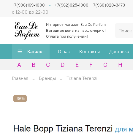
+7(906)169-1000
+7(962)025-1000, +7(960)020-3479
с 12-00 до 22-00
Интернет-магазин Eau De Parfum
Выгодные цены на парфюмерию!
Оплата при получении!
Каталог
О нас
Контакты
Доставка
A
B
C
D
E
F
G
H
Главная
Бренды
Tiziana Terenzi
-36%