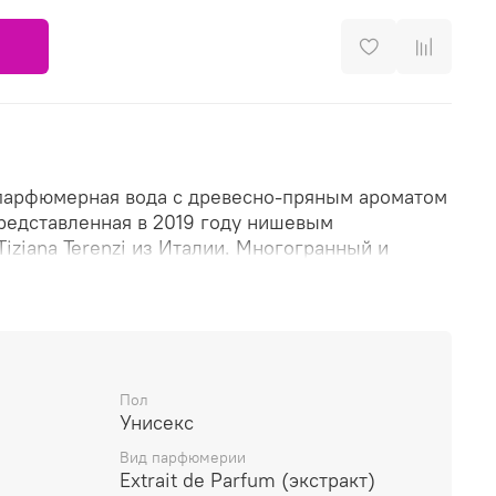
парфюмерная вода с древесно-пряным ароматом
редставленная в 2019 году нишевым
ziana Terenzi из Италии. Многогранный и
изысканная парфюмерная композиция, с новым
на превосходные классические винтажные
енда. Яркими, свежими цитрусовыми аккордами
 корицы и дурманящим сладковато-терпким
 мускатного ореха открывается аромат,
парфюмерной композиции волнующим
Пол
Унисекс
ием восточных нот ванили и шалфея,
еленой травянистой герани. Шлейф аромата
Вид парфюмерии
 сливочными акцентами древесины
Extrait de Parfum (экстракт)