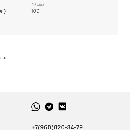
 чувственными мускусными оттенками, дымными
Объём
ми нотами ладана и утонченным запахом амбры.
ая)
100
влял
+7(960)020-34-79