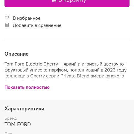
В избранное
Добавить в сравнение
Описание
Tom Ford Electric Cherry — яркий и игристый цветочно-
фруктовый унисекс-парфюм, пополнивший в 2023 году
коллекцию Cherry серии Private Blend американского
бренда Tom Ford. Это игривый аромат, который
Показать полностью
олицетворяет ранние, кокетливые стадии.
Ароматическая композиция сочетает в себе сочную
терпкость нот вишни Morello с бодрящим имбирём, а
Характеристики
пышный жасмин самбак соблазняет и
гипнотизирующим благоуханием. Молекула
Бренд
Ambrettolide привносит в аромат Tom Ford Electric
TOM FORD
Cherry манящий мускусный оттенок, высвобождая
Пол