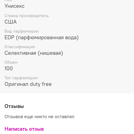
тёплое дыхание, которое смешивается с пряным
Унисекс
розовым перцем, формируя теплое и обволакивающее
ароматическое послевкусие.
Страна производитель
США
Вид парфюмерии
EDP (парфюмированная вода)
Классификация
Селективная (нишевая)
Объём
100
Тип парфюмерии
Оригинал duty free
Отзывы
Отзывов еще никто не оставлял
Написать отзыв