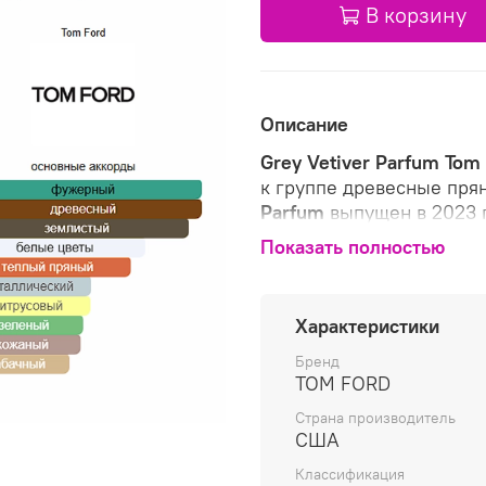
В корзину
Описание
Grey Vetiver Parfum
Tom 
к группе древесные пря
Parfum
выпущен в 2023 г
нота: Шафран; базовая н
Показать полностью
Характеристики
Бренд
TOM FORD
Страна производитель
США
Классификация