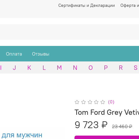
Сертификаты и Декларации
Оферта и
Оплата
Отзывы
I
J
K
L
M
N
O
P
R
S
(0)
Tom Ford Grey Veti
9 723 ₽
23 460 ₽