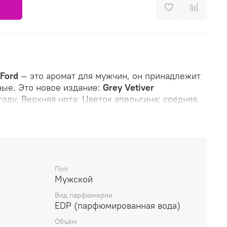
Ford
— это аромат для мужчин, он принадлежит
ные. Это новое издание:
Grey Vetiver
оду. Верхняя нота: Цветок апельсина; средняя
ота: Ветивер.
Пол
Мужской
Вид парфюмерии
EDP (парфюмированная вода)
Объём