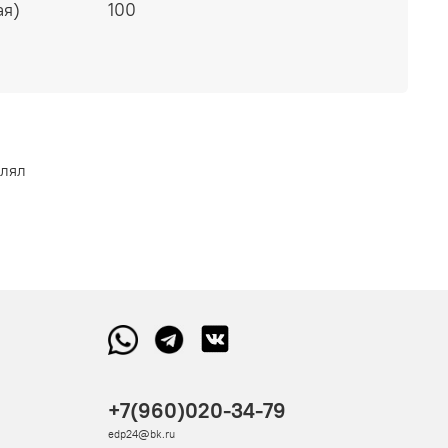
ая)
100
влял
+7(960)020-34-79
edp24@bk.ru