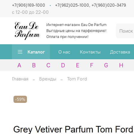
+7(906)169-1000
+7(962)025-1000, +7(960)020-3479
с 12-00 до 22-00
Интернет-магазин Eau De Parfum
Выгодные цены на парфюмерию!
Оплата при получении!
Каталог
О нас
Контакты
Доставка
A
B
C
D
E
F
G
H
Главная
Бренды
Tom Ford
-59%