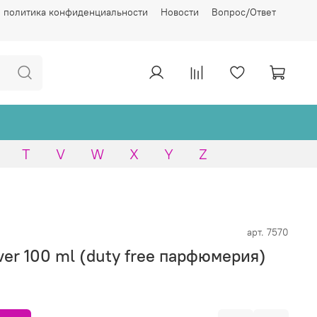
 политика конфиденциальности
Новости
Вопрос/Ответ
T
V
W
X
Y
Z
арт.
7570
ver 100 ml (duty free парфюмерия)