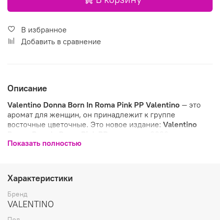
В избранное
Добавить в сравнение
Описание
Valentino Donna Born In Roma Pink PP
Valentino
— это
аромат для женщин, он принадлежит к группе
восточные цветочные. Это новое издание:
Valentino
Donna Born In Roma Pink PP
выпущен в 2023 году.
Показать полностью
Верхняя нота: Калабрийский мандарин; средняя нота:
Цветок апельсина; базовая нота: Бурбонская ваниль.
Характеристики
Бренд
VALENTINO
Пол