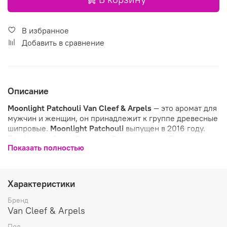
В избранное
Добавить в сравнение
Описание
Moonlight Patchouli
Van Cleef & Arpels
— это аромат для
мужчин и женщин, он принадлежит к группе древесные
шипровые.
Moonlight Patchouli
выпущен в 2016 году.
Парфюмер: Sonia Constant. Верхние ноты: Лист пачули,
Показать полностью
Какао и Древесные ноты; средние ноты: Болгарская
роза и Цветок ириса; базовые ноты: Замша, Кожа и
Фруктовые ноты.
Характеристики
Бренд
Van Cleef & Arpels
Пол