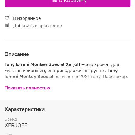
В избранное
Добавить в сравнение
Описание
Tony Iommi Monkey Special
Xerjoff
— это аромат для
мужчин и женщин, он принадлежит к группе .
Tony
Iommi Monkey Special
выпущен в 2021 году. Парфюмер:
Chris Maurice. Верхние ноты: Ром, Маракуйя, Бергамот и
Показать полностью
Герань; средние ноты: Пачули из Сингапура, Корица,
Кожа и Болгарская роза; базовые ноты: Карамель,
Ваниль, Бобы тонка, Сандал, Лабданум, Серая амбра и
Мускус.
Характеристики
Бренд
XERJOFF
Пол