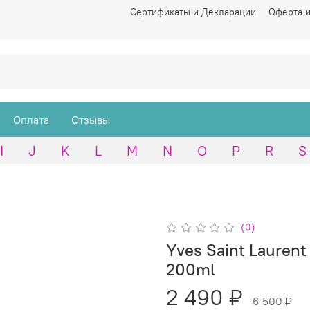
Сертификаты и Декларации
Оферта и
Оплата
Отзывы
I
J
K
L
M
N
O
P
R
S
(0)
Yves Saint Lauren
200ml
2 490 ₽
6 500 ₽