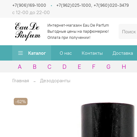
+7(906)169-1000
+7(962)025-1000, +7(960)020-3479
с 12-00 до 22-00
Интернет-магазин Eau De Parfum
Выгодные цены на парфюмерию!
Оплата при получении!
Каталог
О нас
Контакты
Доставка
A
B
C
D
E
F
G
H
Главная
Дезодоранты
-62%