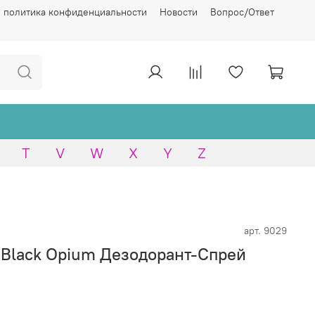
 политика конфиденциальности
Новости
Вопрос/Ответ
T
V
W
X
Y
Z
арт.
9029
t Black Opium Дезодорант-Спрей