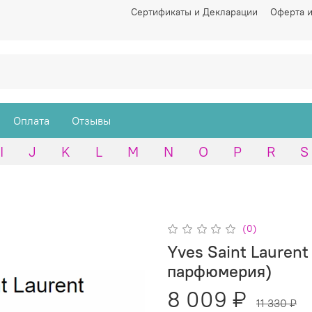
Сертификаты и Декларации
Оферта и
Оплата
Отзывы
I
J
K
L
M
N
O
P
R
S
(0)
Yves Saint Laurent
парфюмерия)
8 009 ₽
11 330 ₽