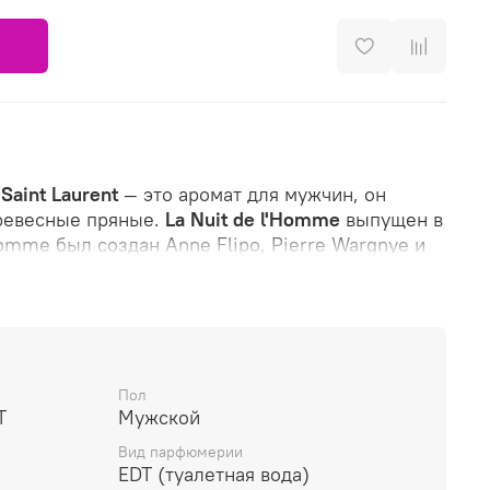
Saint Laurent
— это аромат для мужчин, он
ревесные пряные.
La Nuit de l'Homme
выпущен в
Homme был создан Anne Flipo, Pierre Wargnye и
яя нота: Кардамон; средние ноты: Лаванда,
амот; базовые ноты: Ветивер и Тмин.
Пол
T
Мужской
Вид парфюмерии
EDT (туалетная вода)