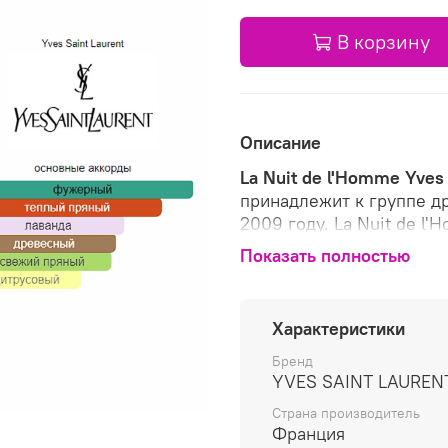
В корзину
Описание
La Nuit de l'Homme
Yves 
принадлежит к группе д
2009 году. La Nuit de l'
Dominique Ropion. Верхн
Показать полностью
Вирджинский кедр и Берг
Характеристики
Бренд
YVES SAINT LAUREN
Страна производитель
Франция