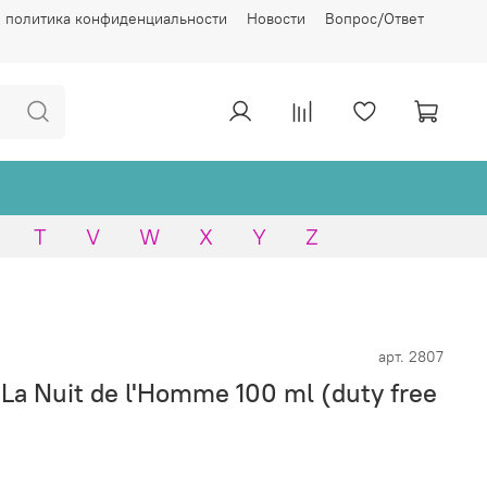
 политика конфиденциальности
Новости
Вопрос/Ответ
T
V
W
X
Y
Z
арт.
2807
 La Nuit de l'Homme 100 ml (duty free