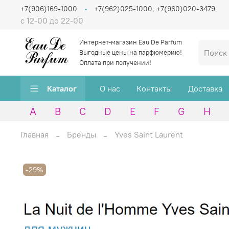
+7(906)169-1000
+7(962)025-1000, +7(960)020-3479
с 12-00 до 22-00
Интернет-магазин Eau De Parfum
Выгодные цены на парфюмерию!
Оплата при получении!
Каталог
О нас
Контакты
Доставка
A
B
C
D
E
F
G
H
Главная
Бренды
Yves Saint Laurent
-29%