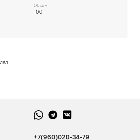
Объём
100
влял
+7(960)020-34-79