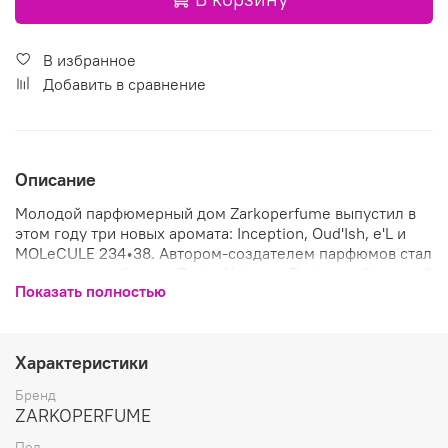
В избранное
Добавить в сравнение
Описание
Молодой парфюмерный дом Zarkoperfume выпустил в
этом году три новых аромата: Inception, Oud'Ish, e'L и
MOLeCULE 234•38. Автором-создателем парфюмов стал
сам владелец бренда Zarko Ahlmann Pavlov, работавший
Показать полностью
совместно с именитыми мастерами парфюмерного
дела. На создание коллекции ушло около 6 лет.
Все ароматы собраны только из лучших компонентов,
Характеристики
которые были привезены со всего мира. Так,
парфюм
Zarkoperfume Oud'Ish
имеет аутентичный
Бренд
удовый аромат. Вдохновением к созданию послужил
ZARKOPERFUME
один вечер в доме на берегу моря в Дании, где Зарко
Пол