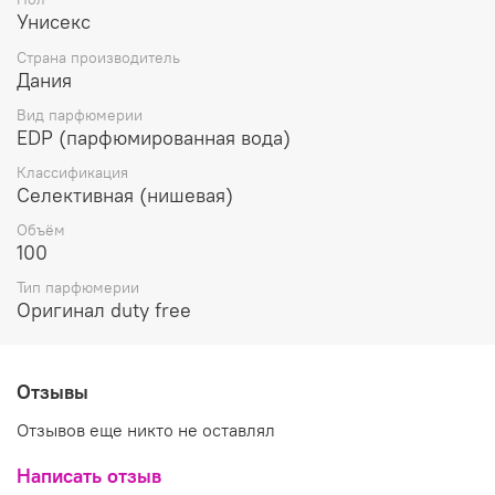
провел какое-то время.
Унисекс
Композиция парфюма Oud'Ish раскрывается
Страна производитель
одновременно нотами дерева уд, свежего индийского
Дания
зеленого чая, белого мускуса и томной амбры, которые
прекрасно сочетаются между собой.
Вид парфюмерии
EDP (парфюмированная вода)
Классификация
Селективная (нишевая)
Объём
100
Тип парфюмерии
Оригинал duty free
Отзывы
Отзывов еще никто не оставлял
Написать отзыв