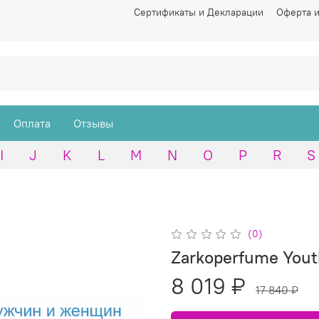
Сертификаты и Декларации
Оферта и
Оплата
Отзывы
I
J
K
L
M
N
O
P
R
S
(0)
Zarkoperfume Yout
8 019 ₽
17 840 ₽