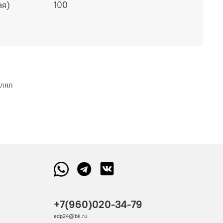
ая)
100
влял
+7(960)020-34-79
edp24@bk.ru