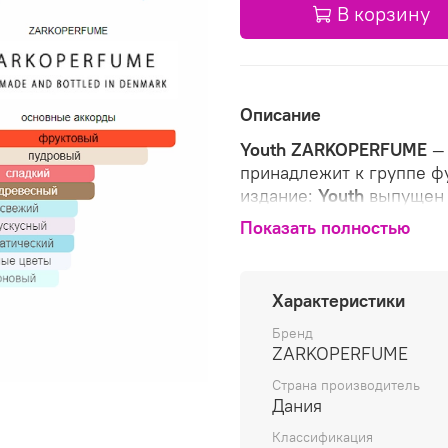
В корзину
Описание
Youth
ZARKOPERFUME
— 
принадлежит к группе ф
издание:
Youth
выпущен в
Верхние ноты: Персик, Д
Показать полностью
Слива, Белые цветы, Жас
Пудровые ноты, Мускус 
Характеристики
Бренд
ZARKOPERFUME
Страна производитель
Дания
Классификация