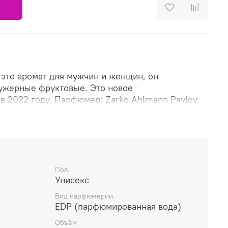
это аромат для мужчин и женщин, он
ужерные фруктовые. Это новое
 2022 году. Парфюмер: Zarko Ahlmann Pavlov.
ыня, Груша и Зеленое яблоко; средние ноты:
мин и Болгарская роза; базовые ноты: Сандал,
и Древо мечты.
Пол
Унисекс
Вид парфюмерии
EDP (парфюмированная вода)
Объём