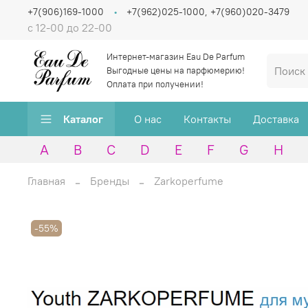
+7(906)169-1000
+7(962)025-1000, +7(960)020-3479
с 12-00 до 22-00
Интернет-магазин Eau De Parfum
Выгодные цены на парфюмерию!
Оплата при получении!
Каталог
О нас
Контакты
Доставка
A
B
C
D
E
F
G
H
Главная
Бренды
Zarkoperfume
-55%