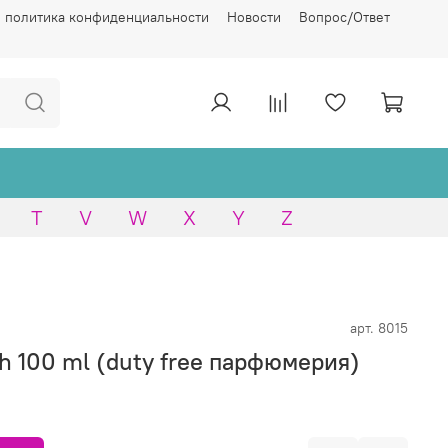
 политика конфиденциальности
Новости
Вопрос/Ответ
T
V
W
X
Y
Z
арт.
8015
h 100 ml (duty free парфюмерия)